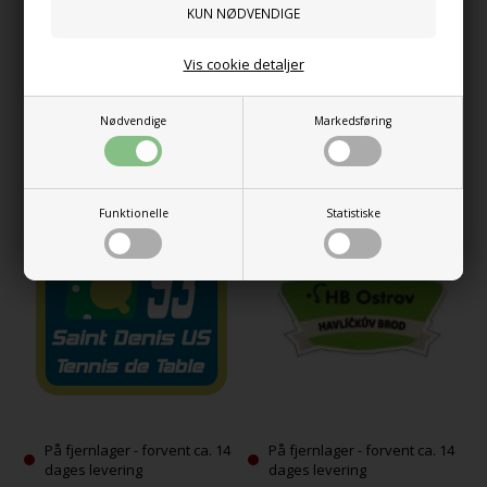
På fjernlager - forvent ca. 14
På fjernlager - forvent ca. 14
Vis cookie detaljer
dages levering
dages levering
ROSKILDE BORDTENNIS BTK 61
SPORTING CLUB DE PORTUGAL
Ring for pris!
Ring for pris!
Nødvendige
Markedsføring
Funktionelle
Statistiske
På fjernlager - forvent ca. 14
På fjernlager - forvent ca. 14
dages levering
dages levering