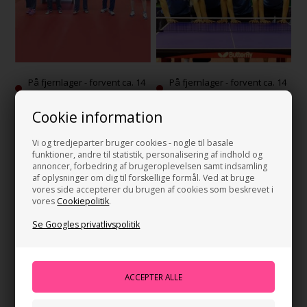
På fjernlager - forvent ca. 14
På fjernlager - forvent ca. 14
dages levering
dages levering
Cookie information
METZ TT
OLIMPIA UNIA GRUDZIADZ
Ring for pris!
Ring for pris!
Vi og tredjeparter bruger cookies - nogle til basale
funktioner, andre til statistik, personalisering af indhold og
annoncer, forbedring af brugeroplevelsen samt indsamling
af oplysninger om dig til forskellige formål. Ved at bruge
vores side accepterer du brugen af cookies som beskrevet i
vores
Cookiepolitik
.
Se Googles privatlivspolitik