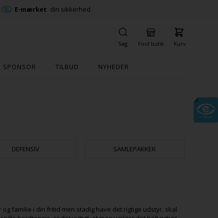
E-mærket
din sikkerhed
Søg
Find butik
Kurv
SPONSOR
TILBUD
NYHEDER
DEFENSIV
SAMLEPAKKER
og familie i din fritid men stadig have det rigtige udstyr, skal
ille bordtennis, er det vigtigt, at man vælger det helt rigtige