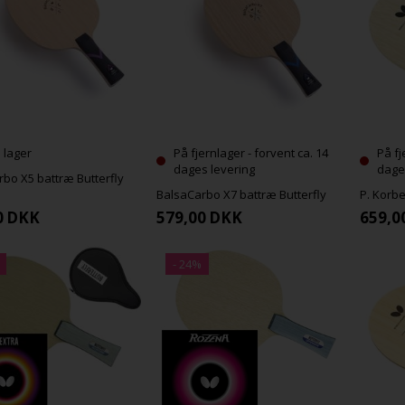
 lager
På fjernlager - forvent ca. 14
På fj
dages levering
dage
bo X5 battræ Butterfly
BalsaCarbo X7 battræ Butterfly
P. Korbe
0
DKK
579,00
DKK
659,0