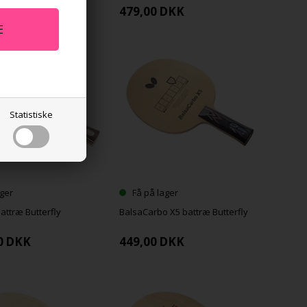
,00
DKK
479,00
DKK
Statistiske
ger
Få på lager
attræ Butterfly
BalsaCarbo X5 battræ Butterfly
0
DKK
449,00
DKK