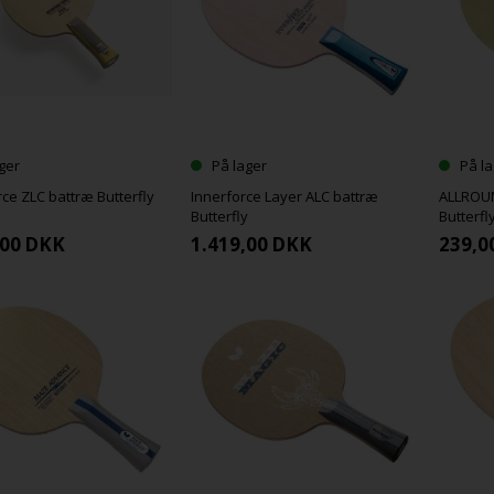
ger
På lager
På la
ce ZLC battræ Butterfly
Innerforce Layer ALC battræ
ALLROUN
Butterfly
Butterfl
,00
DKK
1.419,00
DKK
239,0