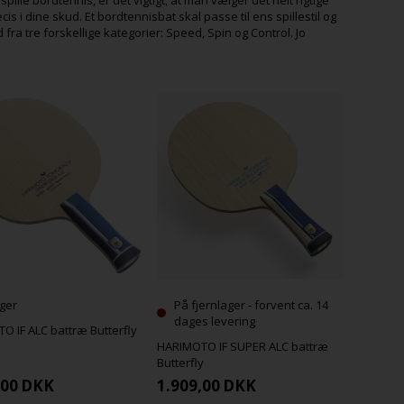
cis i dine skud. Et bordtennisbat skal passe til ens spillestil og
fra tre forskellige kategorier: Speed, Spin og Control. Jo
ger
På fjernlager - forvent ca. 14
dages levering
O IF ALC battræ Butterfly
HARIMOTO IF SUPER ALC battræ
Butterfly
,00
DKK
1.909,00
DKK