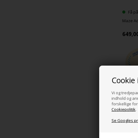
Få på
Maze Ad
649,0
Cookie 
Vi og tredjepar
indhold og an
forskellige f
Cookiepolitik
.
På fj
Se Googles pri
dage
TIMO BO
battræ F