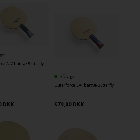
ger
ce ALC battræ Butterfly
På lager
Outerforce CAF battræ Butterfly
0
DKK
979,00
DKK