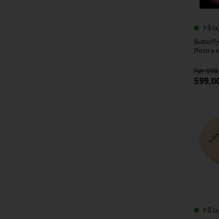
På la
Butterfl
Flextra 
698
599,0
På la