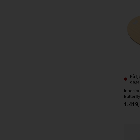
På fj
dage
Innerfor
Butterfl
1.419