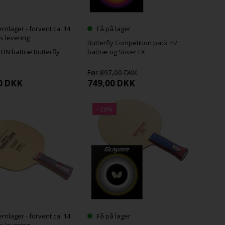
ernlager - forvent ca. 14
Få på lager
s levering
Butterfly Competition pack m/
ON battræ Butterfly
battræ og Sriver FX
897,00
0
DKK
749,00
DKK
ernlager - forvent ca. 14
Få på lager