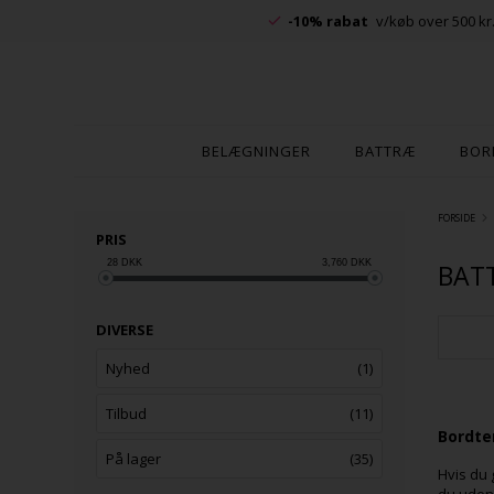
-10% rabat
v/køb over 500 kr
BELÆGNINGER
BATTRÆ
BOR
FORSIDE
PRIS
28
DKK
3,760
DKK
BAT
DIVERSE
Nyhed
(1)
Tilbud
(11)
Bordten
På lager
(35)
Hvis du 
du uden 