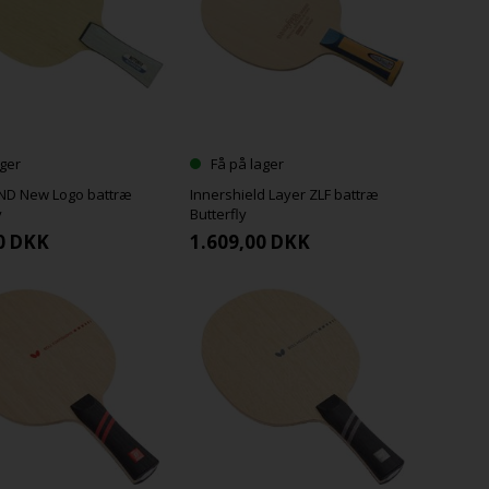
ger
Få på lager
D New Logo battræ
Innershield Layer ZLF battræ
y
Butterfly
0
DKK
1.609,00
DKK