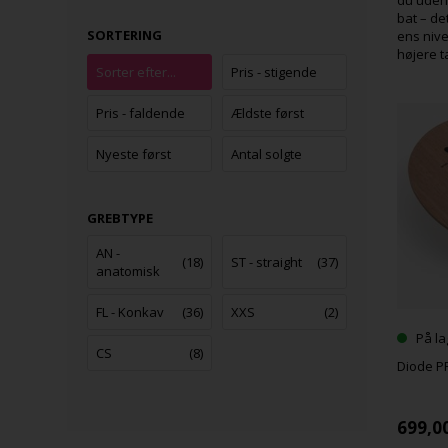
bat – de
SORTERING
ens nive
højere t
Sorter efter...
Pris - stigende
Pris - faldende
Ældste først
Nyeste først
Antal solgte
GREBTYPE
AN -
(18)
ST - straight
(37)
anatomisk
FL - Konkav
(36)
XXS
(2)
På la
CS
(8)
Diode PR
699,0