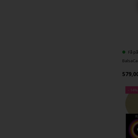
Få på
BalsaCar
579,0