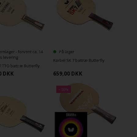
ernlager - forvent ca. 14
På lager
s levering
Korbel SK 7 battræ Butterfly
l TTO battræ Butterfly
0
DKK
659,00
DKK