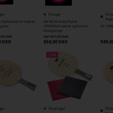
ger
På lager
På fj
dage
y Starterpack m/ battræ,
Mit første butterflybat -
og etui
OFFENSIVE battræ og Rozena
SK CARB
belægninger
,00
857,00
0
DKK
650,00
DKK
949,0
ger
Få på lager
På fj