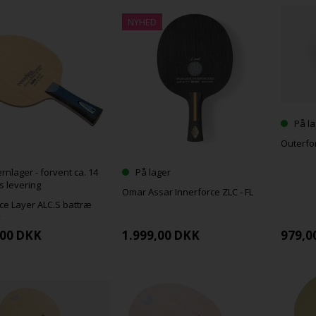
NYHED
På la
Outerfor
ernlager - forvent ca. 14
På lager
s levering
Omar Assar Innerforce ZLC - FL
ce Layer ALC.S battræ
y
,00
DKK
1.999,00
DKK
979,0