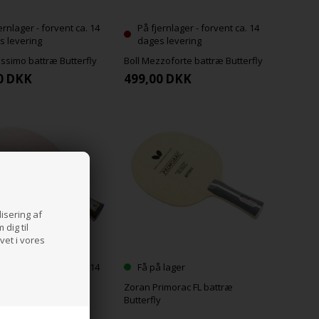
ernlager - forvent ca. 14
På fjernlager - forvent ca. 14
s levering
dages levering
tissimo battræ Butterfly
Boll Mezzoforte battræ Butterfly
0
DKK
499,00
DKK
lisering af
dig til
vet i vores
ernlager - forvent ca. 14
Få på lager
s levering
Zoran Primorac FL battræ
ce Layer ZLC battræ
Butterfly
y