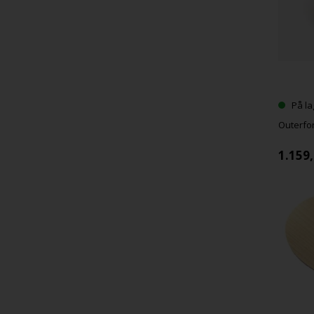
På la
Outerfor
1.159