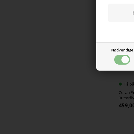
3.759
Nødvendige
Få på
Zoran P
Butterfl
459,0