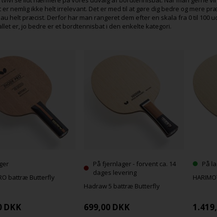
t er nemlig ikke helt irrelevant. Det er med til at gøre dig bedre og mere præ
au helt præcist. Derfor har man rangeret dem efter en skala fra 0 til 100 ud 
allet er, jo bedre er et bordtennisbat i den enkelte kategori.
ger
På fjernlager - forvent ca. 14
På la
dages levering
O battræ Butterfly
HARIMOT
Hadraw 5 battræ Butterfly
0
DKK
699,00
DKK
1.419