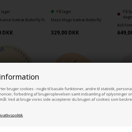
 lager
På lager
På fj
dage
vance battræ Butterfly FL
Maze Magic battræ Butterfly
Boll For
0
DKK
329,00
DKK
649,0
information
ter bruger cookies - nogle til basale funktioner, andre til statistik, persona
noncer, forbedring af brugeroplevelsen samt indsamling af oplysninger om 
ormål. Ved at bruge vores side accepterer du brugen af cookies som beskre
ernlager - forvent ca. 14
På lager
På fj
vatlivspolitik
s levering
dage
A. Grubba NEW battræ Butterfly
LL 30th Anniversary
Innerfor
L Butterfly
Butterfl