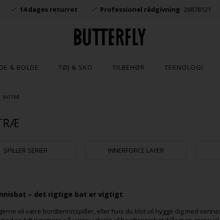
.
14 dages returret
Professionel rådgivning
26878121
DE & BOLDE
TØJ & SKO
TILBEHØR
TEKNOLOGI
BATTRÆ
TRÆ
SPILLER SERIER
INNERFORCE LAYER
nisbat – det rigtige bat er vigtigt
gerne vil være bordtennisspiller, eller hvis du blot vil hygge dig med venner 
tvivl se lidt nærmere på vores udvalg af bordtennisbat. Når man gerne vil sp