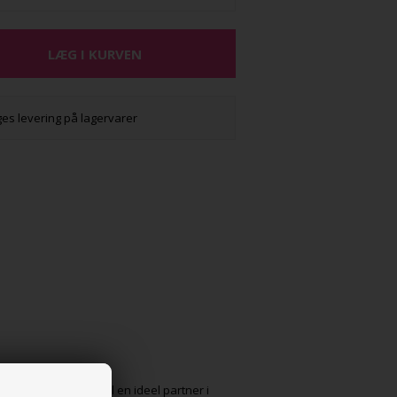
ges levering på lagervarer
ede touch gør det til en ideel partner i