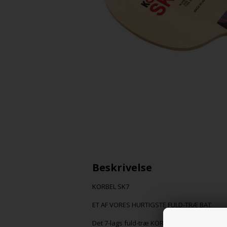
Beskrivelse
KORBEL SK7
ET AF VORES HURTIGSTE FULD-TRÆ BAT
Det 7-lags fuld-træ KORBEL SK7 skjuler ikke 