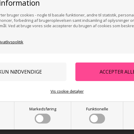
information
ter bruger cookies - nogle til basale funktioner, andre til statistik, persona
noncer, forbedring af brugeroplevelsen samt indsamling af oplysninger om 
ormål. Ved at bruge vores side accepterer du brugen af cookies som beskre
vatlivspolitik
, skal både battræ og belægninger bestilles på samme ordre.
Vis cookie detaljer
Markedsføring
Funktionelle