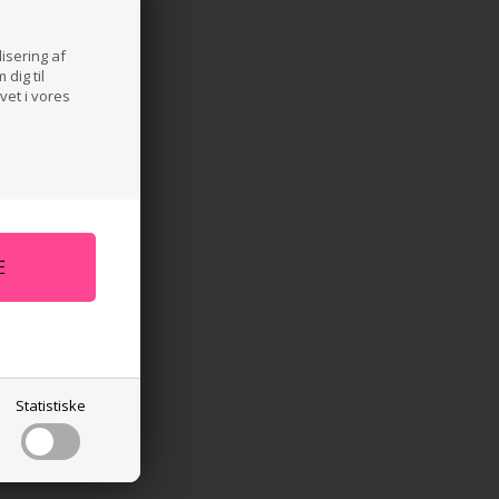
lisering af
dig til
vet i vores
Statistiske