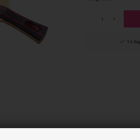
-
+
1-2 da
sin kompromisløse hastighed, og som alligevel med dets bløde og kontroller