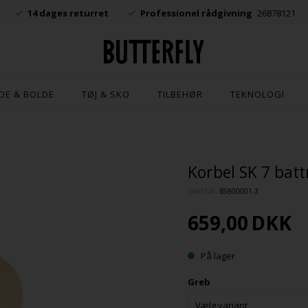
.
14 dages returret
Professionel rådgivning
26878121
DE & BOLDE
TØJ & SKO
TILBEHØR
TEKNOLOGI
Korbel SK 7 batt
VARENR.
B5800001-3
659,00
DKK
På lager
Greb