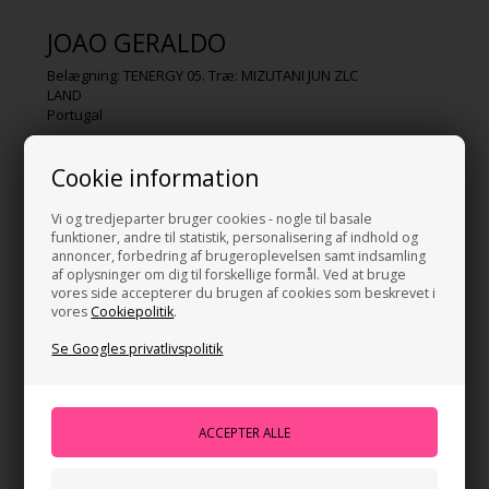
JOAO GERALDO
Belægning: TENERGY 05. Træ: MIZUTANI JUN ZLC
LAND
Portugal
FØDSELSDATO
Cookie information
29.09.1995
TRÆ
Vi og tredjeparter bruger cookies - nogle til basale
MIZUTANI JUN ZLC
funktioner, andre til statistik, personalisering af indhold og
annoncer, forbedring af brugeroplevelsen samt indsamling
FORHÅND
af oplysninger om dig til forskellige formål. Ved at bruge
TENERGY 05
vores side accepterer du brugen af cookies som beskrevet i
vores
Cookiepolitik
.
BAGHÅND
Se Googles privatlivspolitik
DIGNICS 05