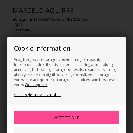
MARCELO AGUIRRE
Belægning: TENERGY 05. Bois: FREITAS ALC
LAND
Paraguay
FØDSELSDATO
21.01.1993
Cookie information
TRÆ
Vi og tredjeparter bruger cookies - nogle til basale
Mizutani Jun ZLC
funktioner, andre til statistik, personalisering af indhold og
annoncer, forbedring af brugeroplevelsen samt indsamling
FORHÅND
af oplysninger om dig til forskellige formål. Ved at bruge
TENERGY 05 Hard
vores side accepterer du brugen af cookies som beskrevet i
vores
Cookiepolitik
.
BAGHÅND
DIGNICS 05
Se Googles privatlivspolitik